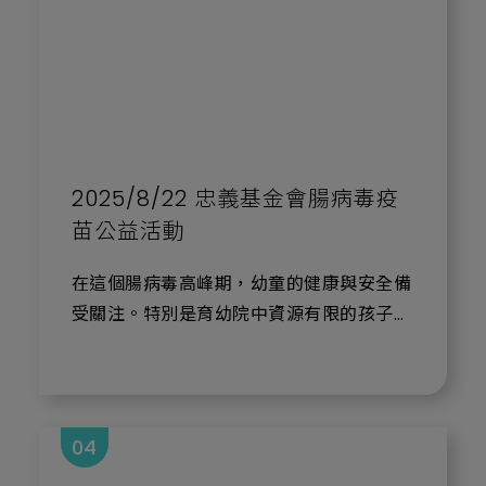
Fisher Scientific Taiwan Co., Ltd.，以下
簡稱「賽默飛世爾」）共同捐贈非洲豬瘟病
毒檢測試劑套組予中央前進應變所，支援第
一線檢疫與監測工作。
非洲豬瘟是一種高傳染性且致死率極高的豬
隻疾病，若疫情擴散，將對畜牧產業及整體
2025/8/22 忠義基金會腸病毒疫
糧食安全造成嚴重衝擊。基米秉持「以科學
苗公益活動
守護生命」的企業理念，持續投入動物疾病
防疫相關技術研發與檢測服務，本次攜手賽
在這個腸病毒高峰期，幼童的健康與安全備
默飛世爾，以實際行動支持政府防疫政策，
受關注。特別是育幼院中資源有限的孩子
協助提升全台檢測能量，為豬農及產業安全
們，他們更需要社會的守護與支持。基於
提供堅實後盾。
此，基龍米克斯很榮幸受安特羅之邀，共同
參與 「腸病毒疫苗公益贊助活動」，以實
本次捐贈之 VetMAX™ African Swine
際行動守護孩童健康。
04
Fever Virus Detection Kit 採用即時定量