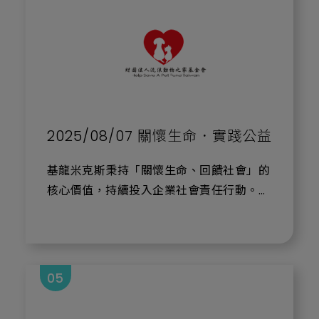
PCR（qPCR）技術，可在約三小時內精準
守護最需要的孩子們
檢出病毒核酸，其靈敏度與專一性符合世界
動物衛生組織（WOAH）標準，協助防疫
本次公益活動的對象為 忠義基金會，針對 2
單位快速判定樣本，縮短等待時間，並有效
個月至 6 歲的孩童提供腸病毒 EV71 疫苗接
降低疫情風險。
種。此次贊助將協助 25 位孩子完成免費疫
苗接種，幫助他們築起第一道健康防線，降
基米董事長周孟賢表示，農業是國家發展的
低感染與重症風險。
2025/08/07 關懷生命．實踐公益
根基，也是社會穩定的重要支柱。基米長期
致力於以基因檢測技術推動農業創新，並積
公益活動的意義
基龍米克斯秉持「關懷生命、回饋社會」的
極參與公益與社會責任行動。此次與賽默飛
核心價值，持續投入企業社會責任行動。公
世爾合作捐贈檢測試劑，可檢測逾一萬頭豬
這不僅是一場單純的疫苗捐贈，更是一份社
司近期捐贈善款予 財團法人流浪動物之家
隻，期望能協助政府快速防堵疫情、保護豬
會責任的實踐。
基金會（Help-Save-A-Pet-Fund-
農生計，並共同守護台灣的糧食安全。
Taiwan），以支持基金會在 動物緊急救援
縮短資源落差：讓弱勢孩童同樣享有基本醫
與醫療救助 等面向的工作。
05
基米深信，企業的成長應與社會共好並進。
療防護。
未來，基米將持續發揮生技專業，與政府、
我們深信，企業資源的投入能為社會創造正