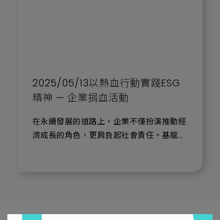
產業及科研夥伴攜手，將科技力量轉化為守
預防重症風險：守護孩子在成長階段最需要
向循環。這份捐助，不僅是物質上的支持，
護生命與環境的實際行動，持續實踐企業社
的健康保障。
更代表基龍米克斯對生命尊重的承諾與實
會責任，為台灣打造更健康、安全與永續的
踐。未來，公司將持續透過多元的公益計
未來。
企業社會責任：展現產業回饋社會的承諾，
畫，攜手各界力量，共同推動 社會善意與
傳遞品牌溫度。
永續發展。
2025/05/13以熱血行動實踐ESG
基龍米克斯的承諾
精神 — 企業捐血活動
作為生物科技服務企業，我們深知「健康」
在永續發展的道路上，企業不僅扮演推動經
是社會永續的基礎。透過這次公益活動，基
濟成長的角色，更肩負起社會責任。基龍米
龍米克斯期望能拋磚引玉，喚起更多企業與
克斯長期致力於落實 ESG（環境、社會、
社會大眾一同關注孩童健康議題，共同打造
治理） 理念，其中「關懷社會、促進健
更安全、更健康的環境。
康」是我們持續努力的重要方向。
我們衷心感謝安特羅的號召，以及忠義基金
近期，基龍米克斯號召全體同仁共同響應捐
會多年來對失依與弱勢孩童的關懷。未來，
血活動，以實際行動展現對生命的支持與守