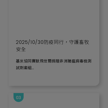
2025/10/30防疫同行，守護畜牧
安全
基米協同賽默飛世爾捐贈非洲豬瘟病毒檢測
試劑套組
為協助政府強化非洲豬瘟（ASF）防疫量
能，基龍米克斯生物科技股份有限公司（股
票代碼：4195，以下簡稱「基米」）與台
03
灣賽默飛世爾科技股份有限公司（Thermo