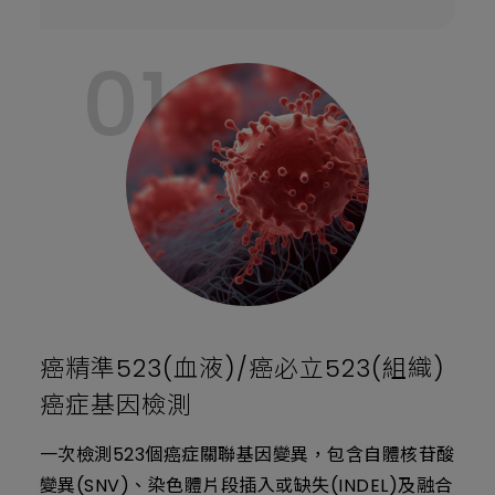
環
保、
多
01
重
認
證、
智
慧
癌精準523(血液)/癌必立523(組織)
癌症基因檢測
一次檢測523個癌症關聯基因變異，包含自體核苷酸
變異(SNV)、染色體片段插入或缺失(INDEL)及融合