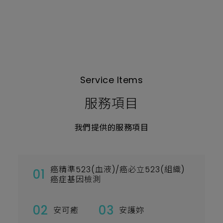
售
4
度
冷
藏
～
負
80
度
冷
Service Items
凍
一
應
服務項目
俱
全
樣
我們提供的服務項目
品
低
溫
保
存
的
癌精準523(血液)/癌必立523(組織)
01
最
癌症基因檢測
佳
選
擇
02
03
省
安可癒
安護妳
電、