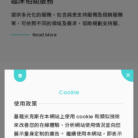
臨床相關服務
前
提供多元化的服務，包含病患支持服務及經銷服務
等，可依照不同的領域及需求，協助規劃支持服
務：
Read More
Cookie
使用政策
基龍米克斯在本網站上使用 cookie 和類似技術
新北市汐止區新台五路一段100號14樓
來改善您的在線體驗、分析網站使用情況並向您
TEL : 02-2696-1658
展示量身定制的廣告。 繼續使用本網站，即表示