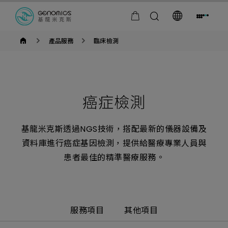
基
產品服務
臨床檢測
米
獨
家
代
理
賽
默
癌症檢測
飛
世
爾
儀
基龍米克斯透過NGS技術，搭配最新的儀器設備及
器
冷
資料庫進行癌症基因檢測，提供給醫療專業人員與
藏
冰
患者最佳的精準醫療服務。
箱
與
低
溫
冷
凍
服務項目
其他項目
櫃
販