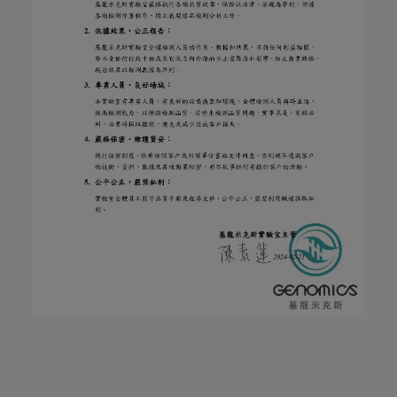
環
保、
多
重
認
證、
智
慧