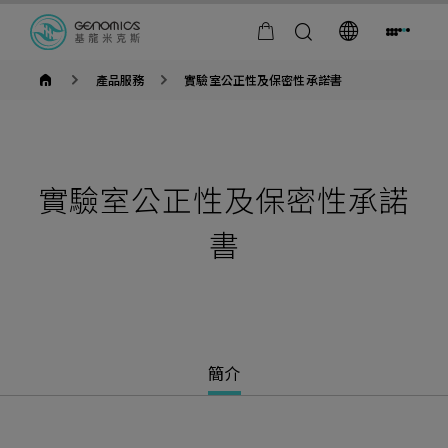
基
產品服務
實驗室公正性及保密性承諾書
米
獨
家
代
理
賽
默
實驗室公正性及保密性承諾
飛
世
爾
書
儀
器
冷
藏
冰
箱
與
低
溫
簡介
冷
凍
櫃
販