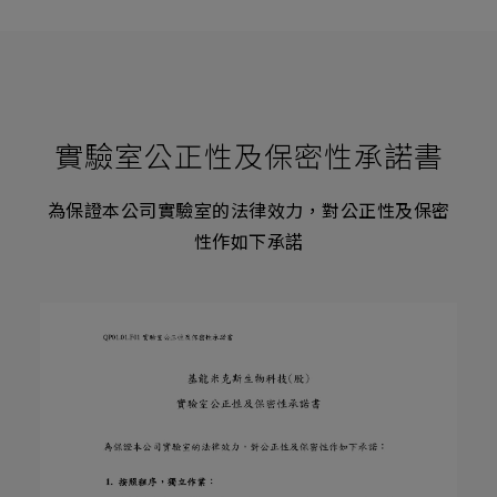
售
4
度
冷
藏
～
負
80
度
實驗室公正性及保密性承諾書
冷
凍
一
為保證本公司實驗室的法律效力，對公正性及保密
應
俱
性作如下承諾
全
樣
品
低
溫
保
存
的
最
佳
選
擇
省
電、