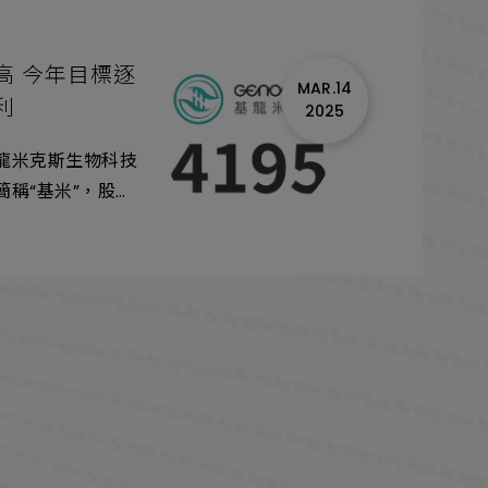
高 今年目標逐
MAR.14
利
2025
龍米克斯生物科技
稱“基米”，股票
14）日董事會通過
報告書。
億元，年增
高，主要受惠NGS
業務增長激勵，惟
費用亦同步擴增，
投資損失及金融資
3.08元。