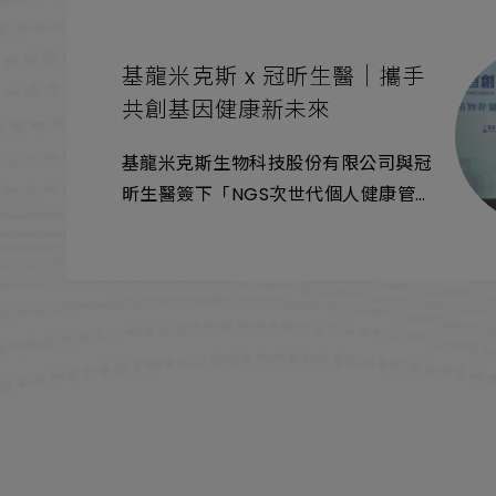
基龍米克斯 x 冠昕生醫｜攜手
共創基因健康新未來
基龍米克斯生物科技股份有限公司與冠
昕生醫簽下「NGS次世代個人健康管
理基因檢測」亞洲區獨家總代理，將共
同推動精準預防醫學觀念的普及化，幫
助民眾提早掌握潛在的風險。
基龍米克斯董事長周孟賢表示，20多
年深耕生物基因定序領域，立足台灣，
布局全亞洲。基米擁有最完整及先進的
定序平台，能提供優質與專業的定序服
務。
面對疾病年輕化的趨勢，冠昕生醫以