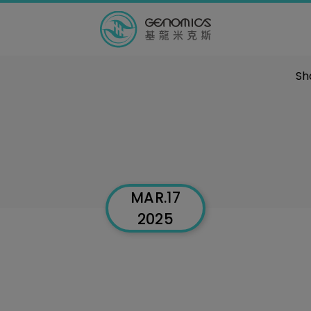
Sh
MAR.17
2025