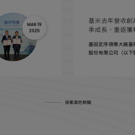
基米去年營收創
MAR.19
季成長、重返獲
2025
基因定序領導大廠基
股份有限公司（以下簡
代碼：4195）今（
去（2024）年財務
去年合併營收4.82
21.86%，創歷史新
服務及儀器設備二大
探索其他新聞
相關人事成本與推廣
加上認列採權益法的
產評價損失，每股虧損