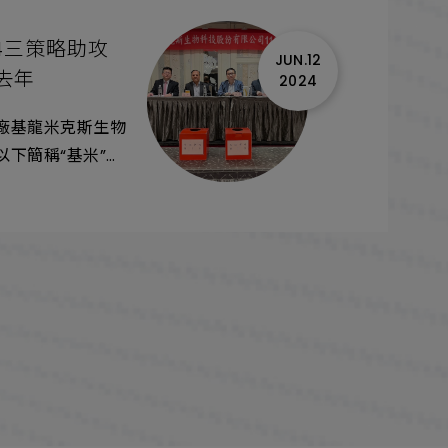
024三策略助攻
JUN.12
去年
2024
廠基龍米克斯生物
下簡稱“基米”，
今日召開股東會，
、財務報表及虧損