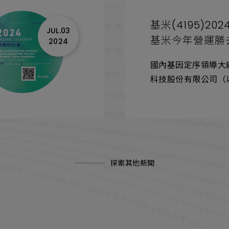
基米(4195)2
JUL.03
基米今年營運勝
2024
國內基因定序領導大
科技股份有限公司（以
股票代碼：4195）
會中承認營業報告書
撥補案。
探索其他新聞