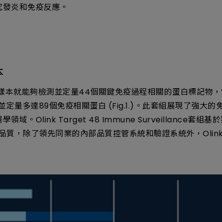
究發炎和免疫反應。
本
1μl的樣本就能夠檢測並定量44個關鍵免疫過程相關的蛋白標記物，當與Oli
並定量多達89個免疫相關蛋白 (Fig.1.)。此套組展現了強
nk Target 48 Immune Surveillance套組基於獨特的P
據品質，除了領先同業的內部品質控管系統和驗證系統外，Oli