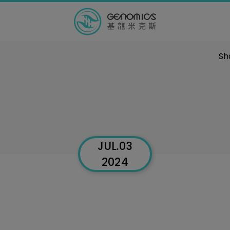
Sh
JUL.03
2024